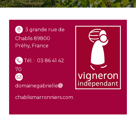
3 grande rue de
Chablis 89800
Préhy, France
Tél. :
03 86 41 42
70
domainegabrielle
chablismarronniers.com