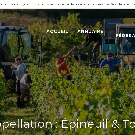
tinuant à naviguer, vous nous autorisez à déposer un cookie à des fins de mesur
ACCUEIL
ANNUAIRE
FÉDÉR
ellation : Épineuil & T