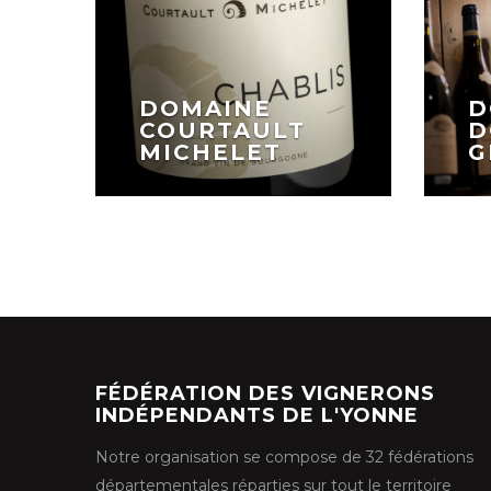
DOMAINE
D
COURTAULT
D
MICHELET
G
FÉDÉRATION DES VIGNERONS
INDÉPENDANTS DE L'YONNE
Notre organisation se compose de 32 fédérations
départementales réparties sur tout le territoire