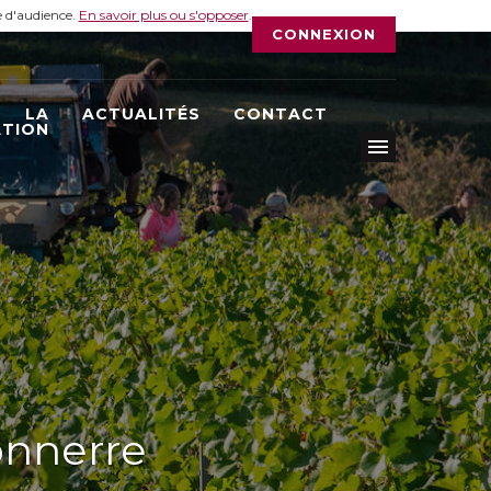
e d'audience.
En savoir plus ou s'opposer
.
CONNEXION
LA
ACTUALITÉS
CONTACT
ATION
onnerre