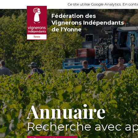
Ce site utilise Google Analytics. En con
Fédération des
Vignerons Indépendants
de l'Yonne
Annuaire
Recherche avec app