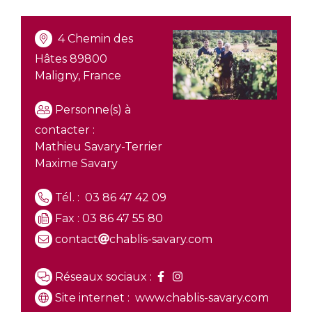
4 Chemin des
Hâtes 89800
Maligny, France
Personne(s) à
contacter :
Mathieu Savary-Terrier
Maxime Savary
Tél. :
03 86 47 42 09
Fax : 03 86 47 55 80
contact
chablis-savary.com
Réseaux sociaux :
Site internet :
www.chablis-savary.com